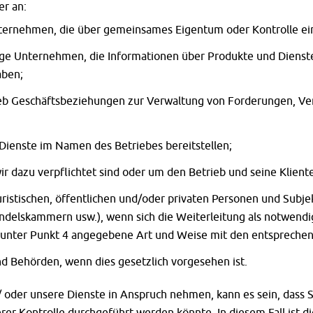
er an:
ernehmen, die über gemeinsames Eigentum oder Kontrolle ei
e Unternehmen, die Informationen über Produkte und Dienste be
aben;
rieb Geschäftsbeziehungen zur Verwaltung von Forderungen, Ve
Dienste im Namen des Betriebes bereitstellen;
r dazu verpflichtet sind oder um den Betrieb und seine Klient
juristischen, öffentlichen und/oder privaten Personen und Subje
ndelskammern usw.), wenn sich die Weiterleitung als notwendi
e unter Punkt 4 angegebene Art und Weise mit den entsprechen
nd Behörden, wenn dies gesetzlich vorgesehen ist.
oder unsere Dienste in Anspruch nehmen, kann es sein, dass S
er Kontrolle durchgeführt werden könnte. In diesem Fall ist 